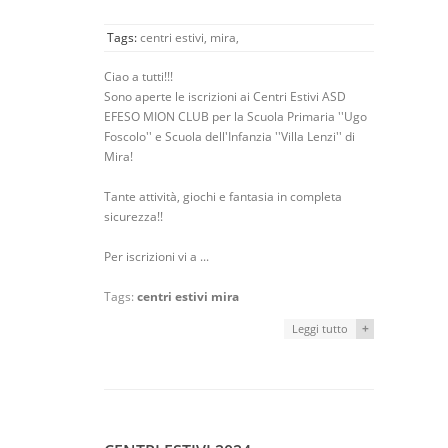
Tags:
centri estivi,
mira,
Ciao a tutti!!!
Sono aperte le iscrizioni ai Centri Estivi ASD
EFESO MION CLUB per la Scuola Primaria ''Ugo
Foscolo'' e Scuola dell'Infanzia ''Villa Lenzi'' di
Mira!
Tante attività, giochi e fantasia in completa
sicurezza!!
Per iscrizioni vi a ...
Tags:
centri estivi
mira
+
Leggi tutto