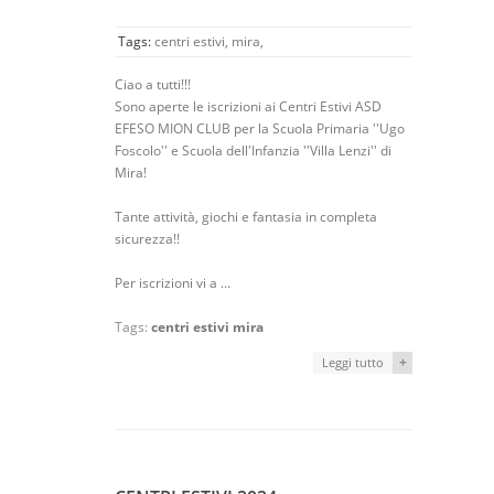
Tags:
centri estivi,
mira,
Ciao a tutti!!!
Sono aperte le iscrizioni ai Centri Estivi ASD
EFESO MION CLUB per la Scuola Primaria ''Ugo
Foscolo'' e Scuola dell'Infanzia ''Villa Lenzi'' di
Mira!
Tante attività, giochi e fantasia in completa
sicurezza!!
Per iscrizioni vi a ...
Tags:
centri estivi
mira
+
Leggi tutto