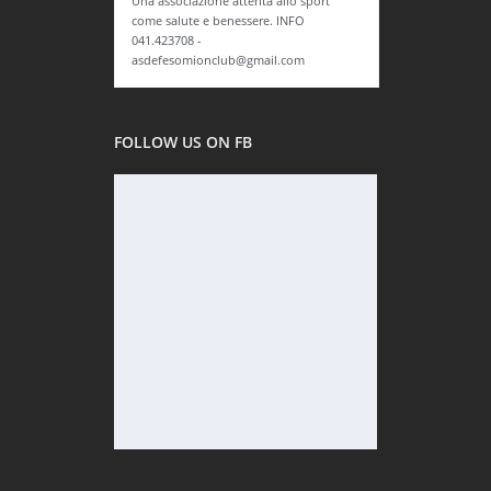
Una associazione attenta allo sport
come salute e benessere. INFO
041.423708 -
asdefesomionclub@gmail.com
FOLLOW US ON FB