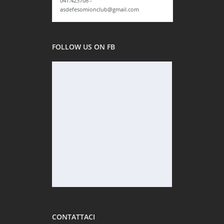
041.423708 -
asdefesomionclub@gmail.com
FOLLOW US ON FB
CONTATTACI