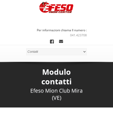
Per informazioni chiama ll numero :
041.423708
Modulo
contatti
Efeso Mion Club Mira
(VE)